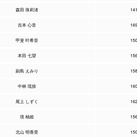
森田 珠莉渚
14
吉本 心音
16
甲斐 叶希音
15
本田 七望
15
副島 えみり
15
中林 琉捺
16
尾上 しずく
16
境 柚姫
15
北山 明香里
15