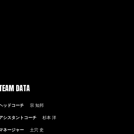
TEAM DATA
ヘッドコーチ
宗 知邦
アシスタントコーチ
杉本 洋
マネージャー
土穴 史