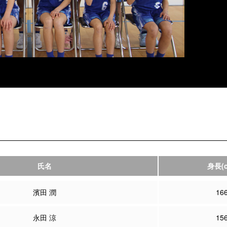
氏名
身長
(
濱田 潤
16
永田 涼
15