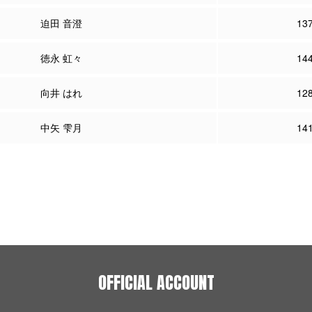
迫田 音澄
13
徳永 虹々
14
向井 はれ
12
中矢 雫月
14
OFFICIAL ACCOUNT