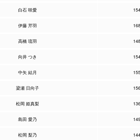
白石 咲愛
15
伊藤 芹羽
16
高橋 琉羽
14
向井 つき
15
中矢 結月
15
梁瀬 日向子
15
松岡 姫真梨
13
島田 愛乃
14
松岡 梨乃
14