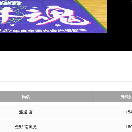
氏名
身長
(
渡辺 杏
15
金野 南風見
16