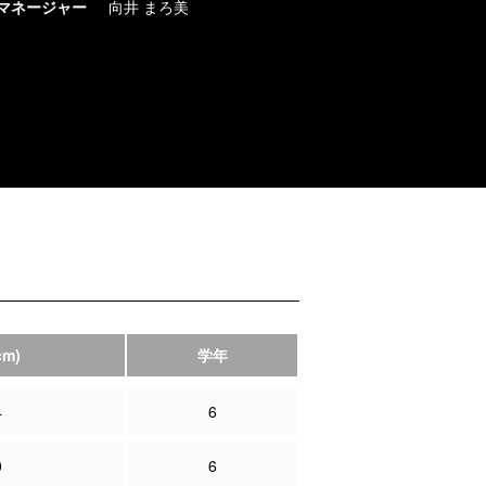
マネージャー
向井 まろ美
cm)
学年
4
6
0
6