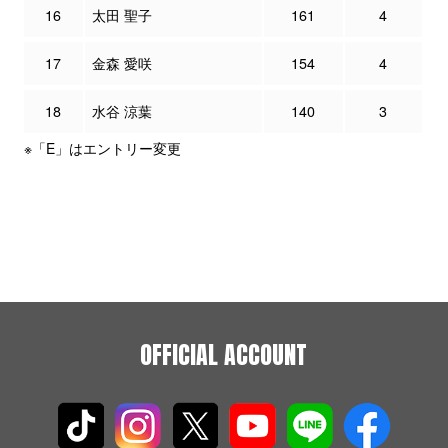
16
太田 聖子
161
4
17
金森 愛咲
154
4
18
水谷 涼葉
140
3
※「E」はエントリー変更
OFFICIAL ACCOUNT