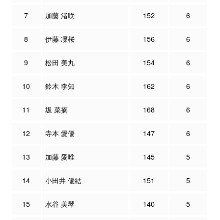
7
加藤 渚咲
152
6
8
伊藤 凜桜
156
6
9
松田 美丸
154
6
10
鈴木 李知
162
6
11
坂 菜摘
168
6
12
寺本 愛優
147
6
13
加藤 愛唯
145
5
14
小田井 優結
151
5
15
水谷 美琴
140
5