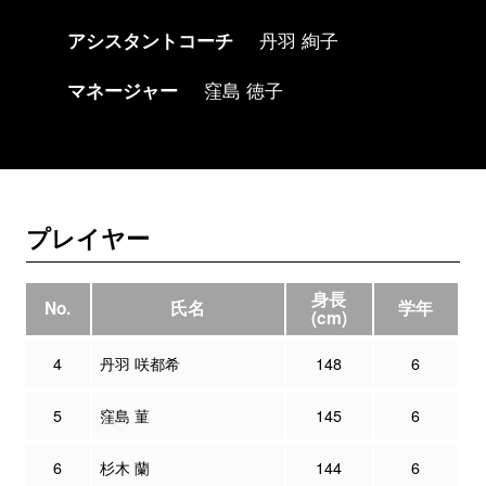
アシスタントコーチ
丹羽 絢子
マネージャー
窪島 徳子
プレイヤー
身長
No.
氏名
学年
(cm)
4
丹羽 咲都希
148
6
5
窪島 菫
145
6
6
杉木 蘭
144
6