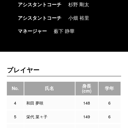
アシスタントコーチ
杉野 剛太
アシスタントコーチ
小畑 裕里
マネージャー
薮下 静華
プレイヤー
身長
No.
氏名
学年
(cm)
4
和田 夢咲
148
6
5
栄代 菜々子
149
6