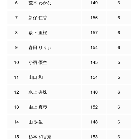
6
荒木 わかな
149
6
7
新保 仁香
156
6
8
薮下 里桜
157
6
9
森田 りりぃ
154
6
10
小宿 優空
145
5
11
山口 和
154
5
12
水上 杏珠
140
6
13
由上 真琴
152
6
14
山 珠生
148
6
15
杉本 和香奈
153
6