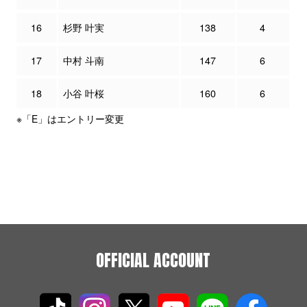
16
杉野 叶実
138
4
17
中村 斗南
147
6
18
小谷 叶桜
160
6
※「E」はエントリー変更
OFFICIAL ACCOUNT