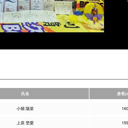
氏名
身長
(
小畑 陽菜
16
上原 埜愛
15