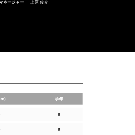
マネージャー
上原 俊介
cm)
学年
0
6
9
6