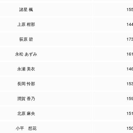
諸星 楓
15
上原 柑那
14
荻原 碧
17
永松 あずみ
16
永瀬 美衣
14
長岡 怜那
15
潤賀 香乃
15
北原 麻央
15
小平 想花
15