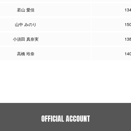
若山 愛佳
13
山中 みのり
15
小須田 真奈実
13
高橋 玲奈
14
OFFICIAL ACCOUNT