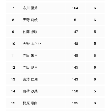
7
布川 優芽
164
6
8
天野 莉絵
151
6
9
佐藤 凛咲
147
5
10
天野 あさひ
148
5
11
寺田 朱里
145
6
12
寺田 汐里
145
6
13
倉澤 仁瑚
143
6
14
白壁 沙菜
150
5
15
梶原 瑚白
135
6