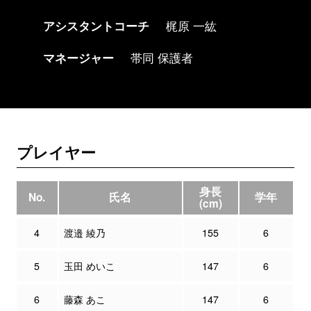
アシスタントコーチ
梶原 一紘
マネージャー
帯同 保護者
プレイヤー
身長
No.
氏名
学年
(cm)
4
渡邉 綾乃
155
6
5
玉田 めいこ
147
6
6
藤森 あこ
147
6