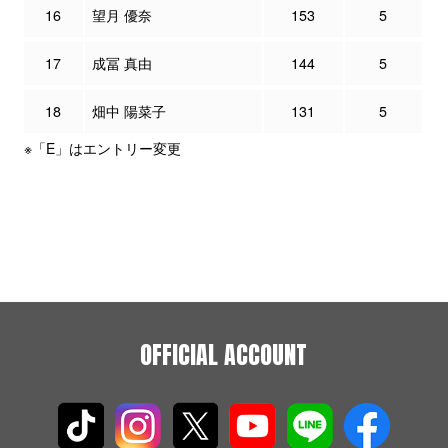
16
望月 優奈
153
5
17
成冨 真由
144
5
18
畑中 陽菜子
131
5
※「E」はエントリー変更
OFFICIAL ACCOUNT