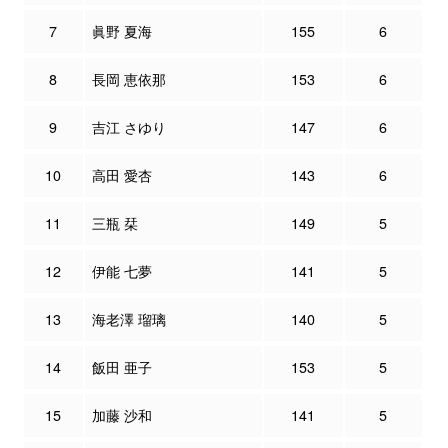
7
眞野 夏海
155
6
8
長岡 恵依那
153
6
9
吉江 さゆり
147
6
10
高田 愛杏
143
6
11
三瓶 栞
149
5
12
伊能 七夢
141
5
13
海老澤 瑠璃
140
5
14
飯田 亜子
153
5
15
加藤 沙和
141
5