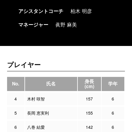
アシスタントコーチ
柏木 明彦
マネージャー
眞野 麻美
プレイヤー
身長
No.
氏名
学年
(cm)
4
木村 咲智
157
6
5
長岡 恵実利
155
6
6
八巻 結愛
142
6