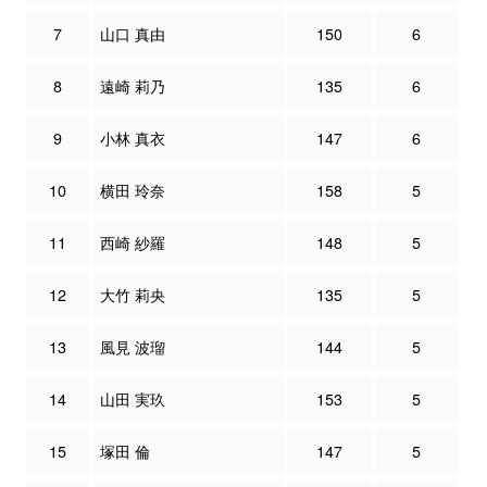
7
山口 真由
150
6
8
遠崎 莉乃
135
6
9
小林 真衣
147
6
10
横田 玲奈
158
5
11
西崎 紗羅
148
5
12
大竹 莉央
135
5
13
風見 波瑠
144
5
14
山田 実玖
153
5
15
塚田 倫
147
5