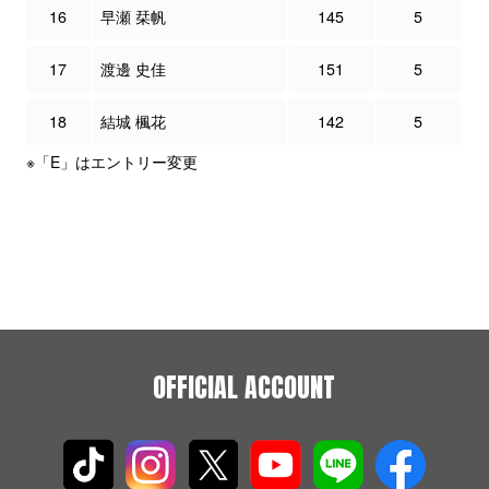
16
早瀬 栞帆
145
5
17
渡邊 史佳
151
5
18
結城 楓花
142
5
※「E」はエントリー変更
OFFICIAL ACCOUNT