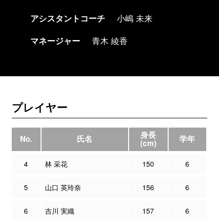
アシスタントコーチ
小嶋 未来
マネージャー
青木 綾香
プレイヤー
身長
No.
氏名
学年
(cm)
4
林 采花
150
6
5
山口 英玲奈
156
6
6
吉川 実織
157
6