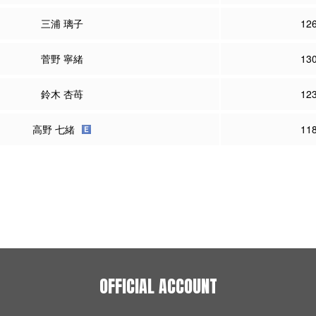
三浦 璃子
12
菅野 寧緒
13
鈴木 杏苺
12
高野 七緒
11
OFFICIAL ACCOUNT