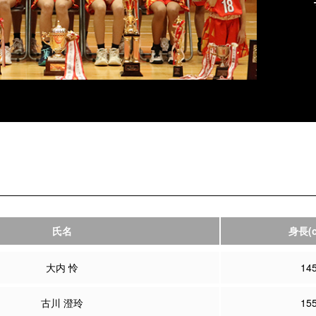
氏名
身長
(
大内 怜
14
古川 澄玲
15