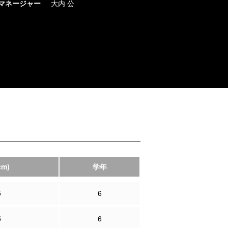
マネージャー
大内 公
cm)
学年
5
6
5
6