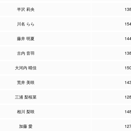
半沢 莉央
13
川名 らら
15
藤井 明夏
14
古内 音羽
13
大河内 晴佳
15
荒井 美咲
14
三浦 梨桜菜
12
相川 梨咲
14
加藤 愛
12