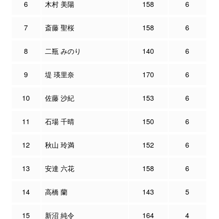
6
木村 美陽
158
6
7
斎藤 聖桜
158
6
8
二瓶 みのり
140
6
9
堤 瑛里奈
170
6
10
佐藤 沙紀
153
6
11
石場 千晴
150
6
12
秋山 玲満
152
6
13
安達 六花
158
6
14
高橋 蘭
143
5
15
新沼 純令
164
4