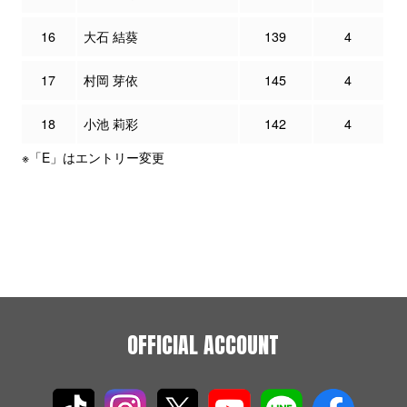
16
大石 結葵
139
4
17
村岡 芽依
145
4
18
小池 莉彩
142
4
※「E」はエントリー変更
OFFICIAL ACCOUNT