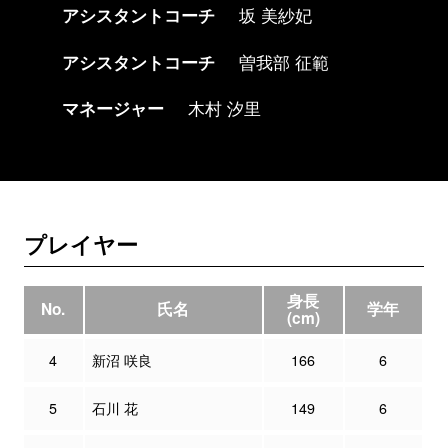
アシスタントコーチ
坂 美紗妃
アシスタントコーチ
曽我部 征範
マネージャー
木村 汐里
プレイヤー
身長
No.
氏名
学年
(cm)
4
新沼 咲良
166
6
5
石川 花
149
6