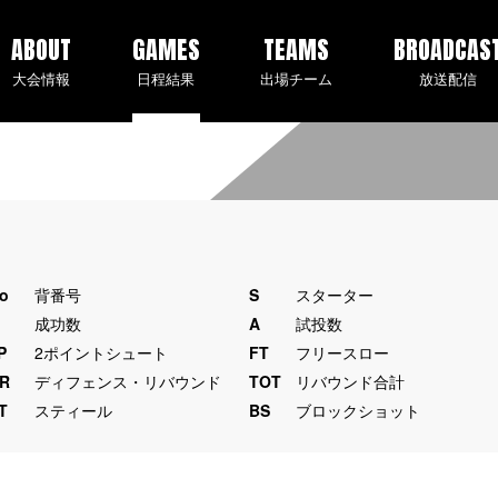
ABOUT
GAMES
TEAMS
BROADCAS
大会情報
日程結果
出場チーム
放送配信
o
背番号
S
スターター
M
成功数
A
試投数
P
2ポイントシュート
FT
フリースロー
R
ディフェンス・リバウンド
TOT
リバウンド合計
T
スティール
BS
ブロックショット