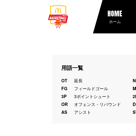
HOME
ホーム
用語一覧
OT
延長
N
FG
フィールドゴール
3P
3ポイントシュート
2
OR
オフェンス・リバウンド
D
AS
アシスト
S